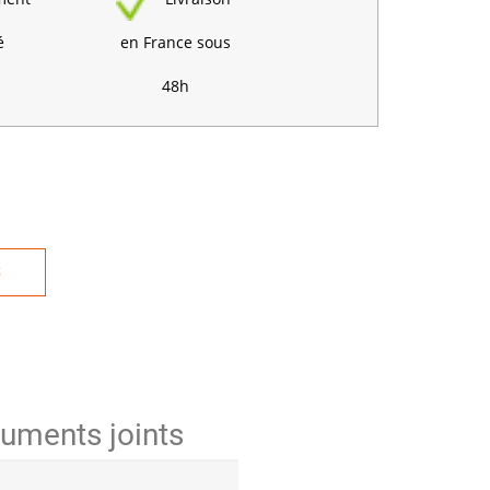
é
en France sous
48h
S
uments joints