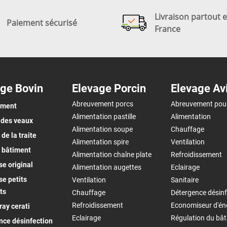
Livraison partout 
Paiement sécurisé
France
ge Bovin
Elevage Porcin
Elevage Av
Abreuvement porcs
Abreuvement pou
ement
Alimentation pastille
Alimentation
 des veaux
Alimentation soupe
Chauffage
de la traite
Alimentation spire
Ventilation
 bâtiment
Alimentation chaîne plate
Refroidissement
e original
Alimentation augettes
Eclairage
e petits
Ventilation
Sanitaire
ts
Chauffage
Détergence désinf
Refroidissement
Economiseur d'én
ay cerati
Eclairage
Régulation du bâ
nce désinfection