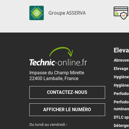
Groupe ASSERVA
Eleva
Abreuv
Elevage
Impasse du Champ Mirette
Hygiène 
22400
Lamballe
,
France
Hygiène
CONTACTEZ-NOUS
Perfodos
Perfodos
ruminan
AFFICHER LE NUMÉRO
DTLC spr
Du lundi au vendredi :
Déterge