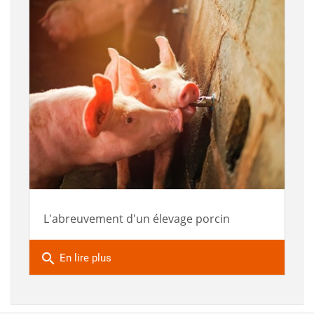
L'abreuvement d'un élevage porcin
search
En lire plus