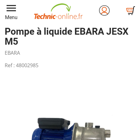
menu
Menu
Pompe à liquide EBARA JESX
M5
EBARA
Ref :
48002985