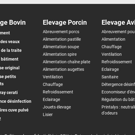
ge Bovin
Elevage Porcin
Elevage Av
Abreuvement porcs
Abreuvement pou
ement
Alimentation pastille
Alimentation
 des veaux
Alimentation soupe
Chauffage
de la traite
Alimentation spire
Ventilation
 bâtiment
Alimentation chaîne plate
Refroidissement
e original
Alimentation augettes
Eclairage
e petits
Ventilation
Sanitaire
ts
Chauffage
Détergence désinf
Refroidissement
Economiseur d'én
ay cerati
Eclairage
Régulation du bâ
nce désinfection
Jouets élevage
Printalys : neutral
ires cuve pulvé
d'odeurs
Lisier
2