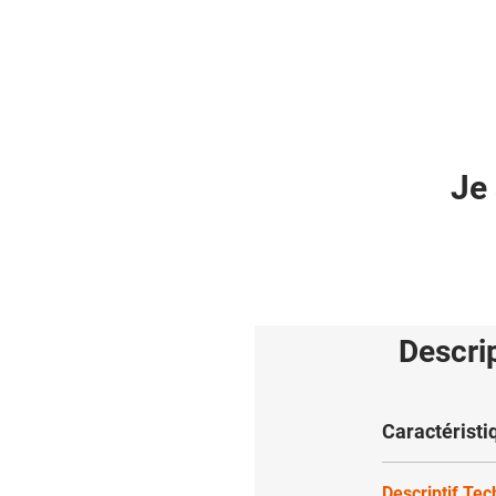
Je 
Descri
Caractéristi
Descriptif Te