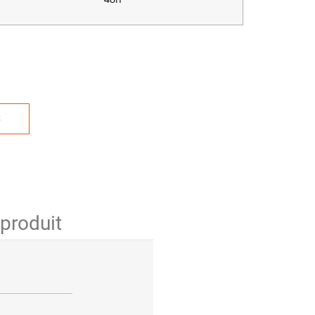
S
 produit