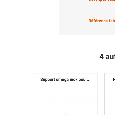
Référence fab
4 au
Support oméga inox pour...
P