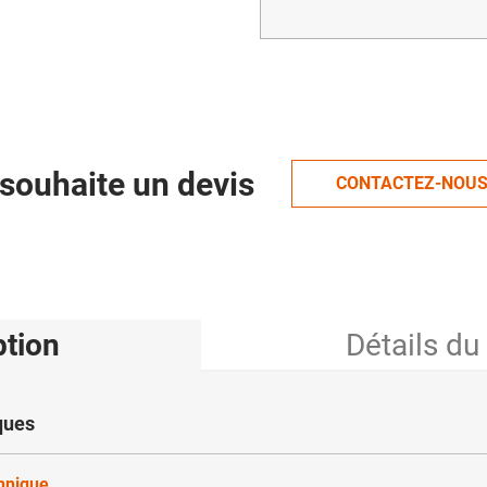
souhaite un devis
CONTACTEZ-NOU
ption
Détails du
ques
chnique