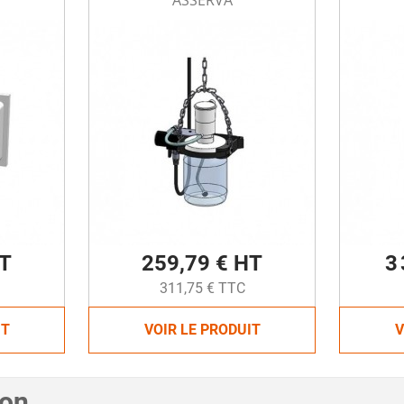
ASSERVA
HT
259,79 € HT
3
311,75 € TTC
IT
VOIR LE PRODUIT
V
ion