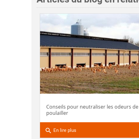
Conseils pour neutraliser les odeurs de
poulailler
search
En lire plus