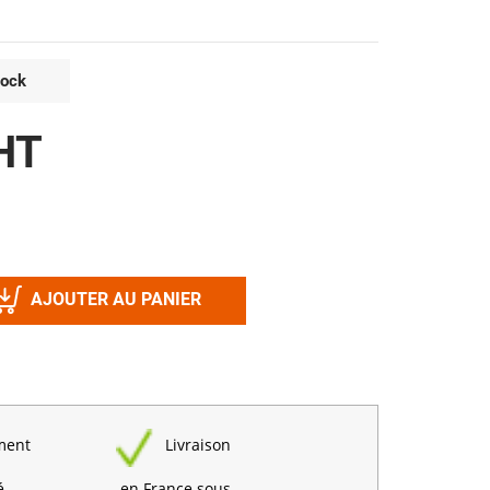
Désinfectant
Produits Printalys
nes
tock
Trempage salle
Sanitaire élevage
 HT
Traitement de l'eau
Equarrissage
Aliment élevage
AJOUTER AU PANIER
Détergent
Désinfectant
ment
Livraison
é
en France sous