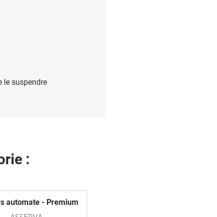
de le suspendre
rie :
ys automate - Premium