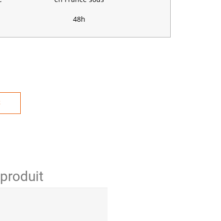
48h
S
 produit