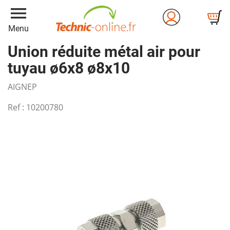
menu
Menu
Union réduite métal air pour
tuyau ø6x8 ø8x10
AIGNEP
Ref :
10200780