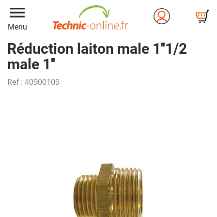
menu
Menu
Réduction laiton male 1''1/2
male 1''
Ref :
40900109