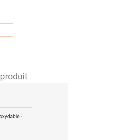
S
 produit
noxydable -