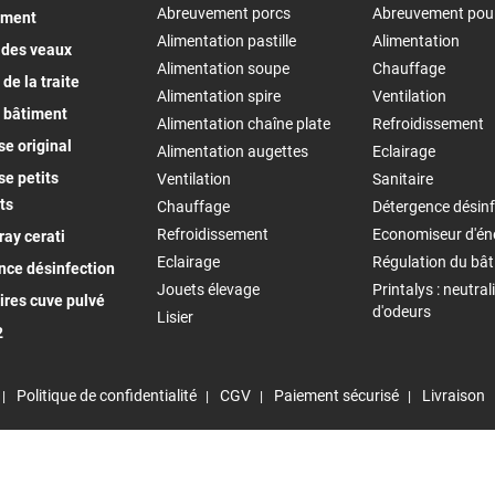
Abreuvement porcs
Abreuvement pou
ement
Alimentation pastille
Alimentation
 des veaux
Alimentation soupe
Chauffage
de la traite
Alimentation spire
Ventilation
 bâtiment
Alimentation chaîne plate
Refroidissement
e original
Alimentation augettes
Eclairage
e petits
Ventilation
Sanitaire
ts
Chauffage
Détergence désinf
Refroidissement
Economiseur d'én
ay cerati
Eclairage
Régulation du bâ
nce désinfection
Jouets élevage
Printalys : neutral
ires cuve pulvé
d'odeurs
Lisier
2
Politique de confidentialité
CGV
Paiement sécurisé
Livraison