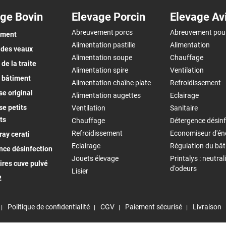
ge Bovin
Elevage Porcin
Elevage Av
Abreuvement porcs
Abreuvement pou
ement
Alimentation pastille
Alimentation
 des veaux
Alimentation soupe
Chauffage
de la traite
Alimentation spire
Ventilation
 bâtiment
Alimentation chaîne plate
Refroidissement
e original
Alimentation augettes
Eclairage
e petits
Ventilation
Sanitaire
ts
Chauffage
Détergence désinf
Refroidissement
Economiseur d'én
ay cerati
Eclairage
Régulation du bâ
nce désinfection
Jouets élevage
Printalys : neutral
ires cuve pulvé
d'odeurs
Lisier
2
Politique de confidentialité
CGV
Paiement sécurisé
Livraison