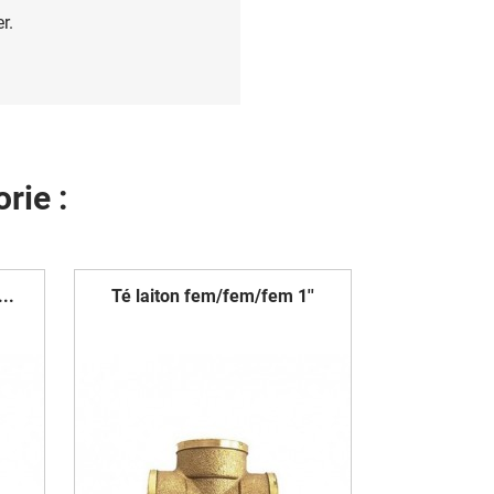
r.
rie :
..
Té laiton fem/fem/fem 1''