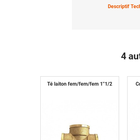
Descriptif Te
4 au
Té laiton fem/fem/fem 1''1/2
C