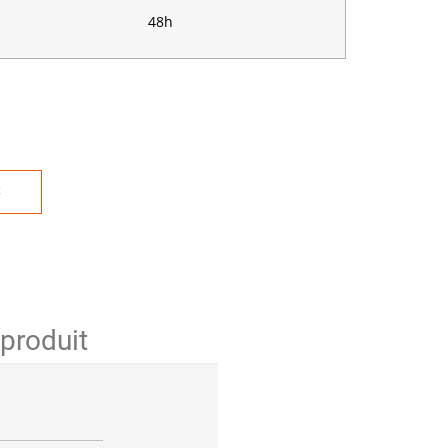
48h
S
 produit