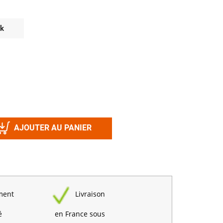
Désinfectant
Produits Printalys
nes
ck
Trempage salle
Sanitaire élevage
Traitement de l'eau
Equarrissage
Aliment élevage
AJOUTER AU PANIER
Détergent
Désinfectant
ment
Livraison
é
en France sous