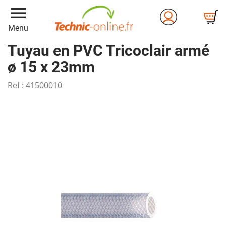
menu
Menu
Tuyau en PVC Tricoclair armé
ø 15 x 23mm
Ref :
41500010