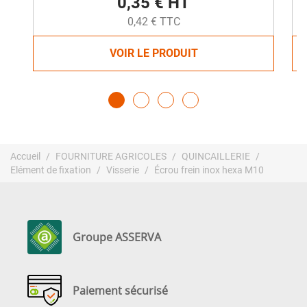
0,35 € HT
0,42 € TTC
VOIR LE PRODUIT
Accueil
FOURNITURE AGRICOLES
QUINCAILLERIE
Elément de fixation
Visserie
Écrou frein inox hexa M10
Groupe ASSERVA
Paiement sécurisé