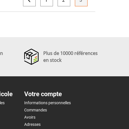

1
2
3
en
Plus de 10000 références
en stock
icole
Votre compte
les
Informations personnelles
Commandes
Avoirs
Adresses