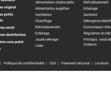
 bâtiment
Alimentation chaîne plate
Refroidissement
e original
Alimentation augettes
Eclairage
e petits
Ventilation
Sanitaire
ts
Chauffage
Détergence désinf
Refroidissement
Economiseur d'én
ay cerati
Eclairage
Régulation du bâ
nce désinfection
Jouets élevage
Printalys : neutral
ires cuve pulvé
d'odeurs
Lisier
2
Politique de confidentialité
CGV
Paiement sécurisé
Livraison