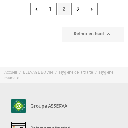


1
2
3

Retour en haut
Accueil
ELEVAGE BOVIN
Hygiène de la traite
Hygiène
mamelle
Groupe ASSERVA