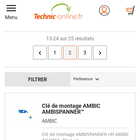
menu
Menu
13-24 sur 25 résultats


1
2
3

FILTRER
Pertinence
Clé de montage AMBIC
AMBISPANNER™
AMBIC
Clé de montage AMBISPANNER réf AMBIC