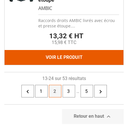
AMBIC
Raccords droits AMBIC livrés avec écrou
et presse étoupe....
13,32 € HT
15,98 € TTC
VOIR LE PRODUIT
13-24 sur 53 résultats


1
2
3
…
5

Retour en haut