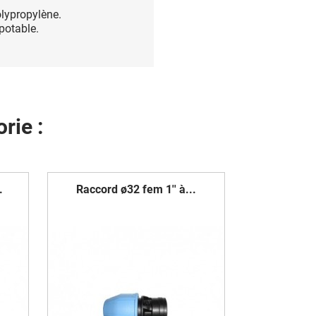
olypropylène.
potable.
rie :
.
Raccord ø32 fem 1'' à...