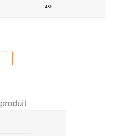
48h
S
 produit