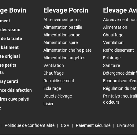
ge Bovin
Elevage Porcin
Elevage Av
Abreuvement porcs
Abreuvement pou
ement
Alimentation pastille
Alimentation
 des veaux
Alimentation soupe
Chauffage
de la traite
Alimentation spire
Ventilation
 bâtiment
Alimentation chaîne plate
Refroidissement
e original
Alimentation augettes
Eclairage
e petits
Ventilation
Sanitaire
ts
Chauffage
Détergence désinf
Refroidissement
Economiseur d'én
ay cerati
Eclairage
Régulation du bâ
nce désinfection
Jouets élevage
Printalys : neutral
ires cuve pulvé
d'odeurs
Lisier
2
Politique de confidentialité
CGV
Paiement sécurisé
Livraison