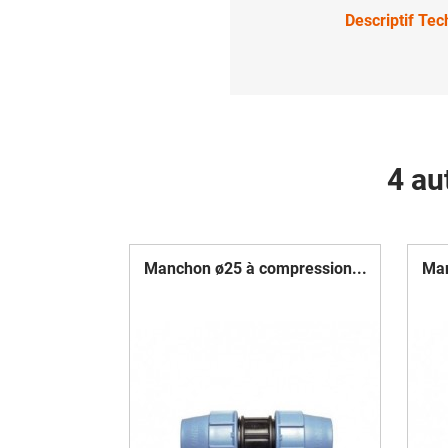
Descriptif Te
4 au
Manchon ø25 à compression...
Man