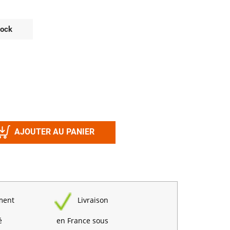
Désinfectant
Produits Printalys
nes
tock
Trempage salle
Sanitaire élevage
Traitement de l'eau
Equarrissage
Aliment élevage
AJOUTER AU PANIER
Détergent
Désinfectant
ment
Livraison
é
en France sous