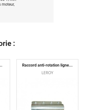
s moteur,
rie :
..
Raccord anti-rotation ligne...
LEROY