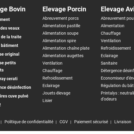
ge Bovin
Elevage Porcin
Elevage Av
Abreuvement porcs
Abreuvement pou
ement
Alimentation pastille
Alimentation
 des veaux
Alimentation soupe
Chauffage
de la traite
Alimentation spire
Ventilation
 bâtiment
Alimentation chaîne plate
Refroidissement
e original
Alimentation augettes
Eclairage
e petits
Ventilation
Sanitaire
ts
Chauffage
Détergence désinf
Refroidissement
Economiseur d'én
ay cerati
Eclairage
Régulation du bâ
nce désinfection
Jouets élevage
Printalys : neutral
ires cuve pulvé
d'odeurs
Lisier
2
Politique de confidentialité
CGV
Paiement sécurisé
Livraison