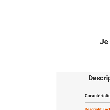
Je 
Descri
Caractéristi
Descriptif Te