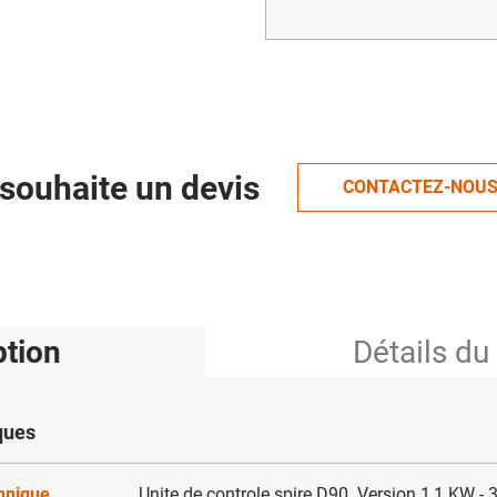
souhaite un devis
CONTACTEZ-NOU
ption
Détails du
ques
chnique
Unite de controle spire D90. Version 1,1 KW -