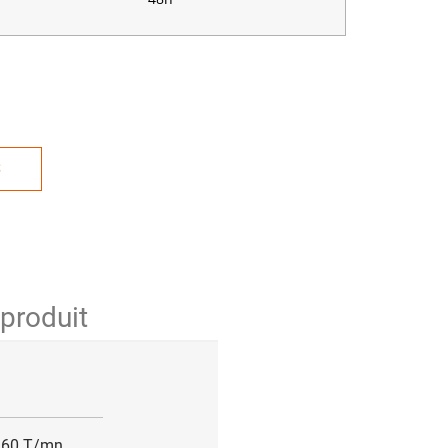
S
 produit
 360 T/mn.