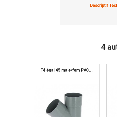
Descriptif Te
4 au
Té égal 45 male/fem PVC...