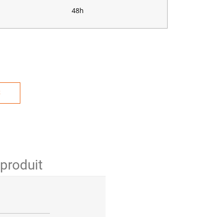
48h
S
 produit