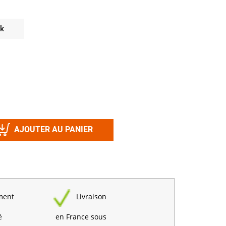
Désinfectant
Produits Printalys
nes
ck
Trempage salle
Sanitaire élevage
Traitement de l'eau
Equarrissage
Aliment élevage
AJOUTER AU PANIER
Détergent
Désinfectant
ment
Livraison
é
en France sous