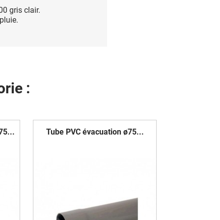
 gris clair.
pluie.
rie :
5...
Tube PVC évacuation ø75...