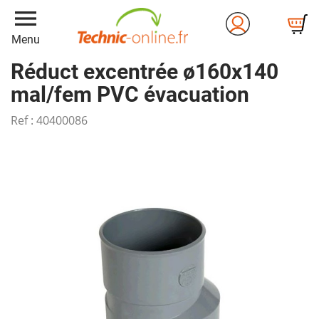
menu
Menu
Réduct excentrée ø160x140
mal/fem PVC évacuation
Ref :
40400086