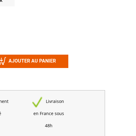
ck
Désinfectant
Produits Printalys
nes
Trempage salle
Sanitaire élevage
Traitement de l'eau
Equarrissage
AJOUTER AU PANIER
Aliment élevage
Détergent
ment
Livraison
Désinfectant
é
en France sous
48h