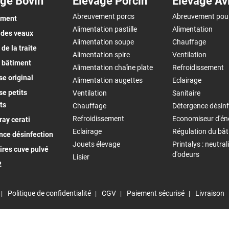
ge Bovin
Elevage Porcin
Elevage Av
Abreuvement porcs
Abreuvement pou
ement
Alimentation pastille
Alimentation
 des veaux
Alimentation soupe
Chauffage
de la traite
Alimentation spire
Ventilation
 bâtiment
Alimentation chaîne plate
Refroidissement
e original
Alimentation augettes
Eclairage
e petits
Ventilation
Sanitaire
ts
Chauffage
Détergence désinf
Refroidissement
Economiseur d'én
ay cerati
Eclairage
Régulation du bâ
nce désinfection
Jouets élevage
Printalys : neutral
ires cuve pulvé
d'odeurs
Lisier
2
Politique de confidentialité
CGV
Paiement sécurisé
Livraison