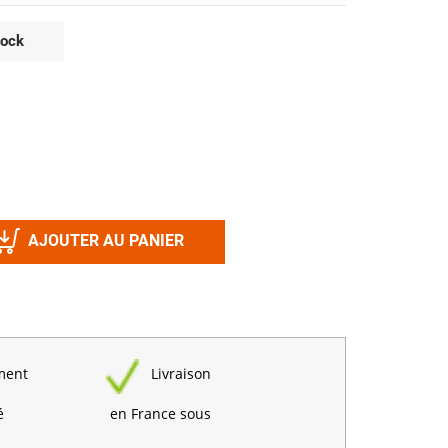
Désinfectant
Produits Printalys
nes
tock
Trempage salle
Sanitaire élevage
Traitement de l'eau
Equarrissage
Aliment élevage
AJOUTER AU PANIER
Détergent
Désinfectant
ment
Livraison
é
en France sous