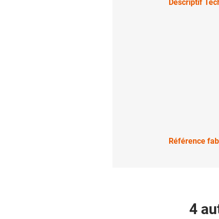
Descriptif Te
Référence fab
4 au