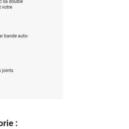
c sa double
 votre
ar bande auto-
 joints
rie :