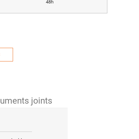
48h
S
uments joints