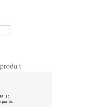
S
 produit
55. 12
 par vis