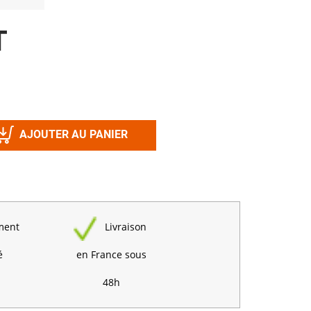
Désinfectant
Produits Printalys
nes
T
Trempage salle
Sanitaire élevage
Traitement de l'eau
Equarrissage
AJOUTER AU PANIER
Aliment élevage
ment
Livraison
Détergent
Désinfectant
é
en France sous
48h