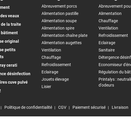
Abreuvement porcs
Abreuvement pou
ement
Alimentation pastille
Alimentation
 des veaux
Alimentation soupe
Chauffage
de la traite
Alimentation spire
Ventilation
 bâtiment
Alimentation chaîne plate
Refroidissement
e original
Alimentation augettes
Eclairage
e petits
Ventilation
Sanitaire
ts
Chauffage
Détergence désinf
Refroidissement
Economiseur d'én
ay cerati
Eclairage
Régulation du bâ
nce désinfection
Jouets élevage
Printalys : neutral
ires cuve pulvé
d'odeurs
Lisier
2
Politique de confidentialité
CGV
Paiement sécurisé
Livraison