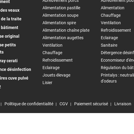
Abreuvement porcs
Abreuvement pou
ement
Alimentation pastille
Alimentation
 des veaux
Alimentation soupe
Chauffage
de la traite
Alimentation spire
Ventilation
 bâtiment
Alimentation chaîne plate
Refroidissement
e original
Alimentation augettes
Eclairage
e petits
Ventilation
Sanitaire
ts
Chauffage
Détergence désinf
Refroidissement
Economiseur d'én
ay cerati
Eclairage
Régulation du bâ
nce désinfection
Jouets élevage
Printalys : neutral
ires cuve pulvé
d'odeurs
Lisier
2
Politique de confidentialité
CGV
Paiement sécurisé
Livraison