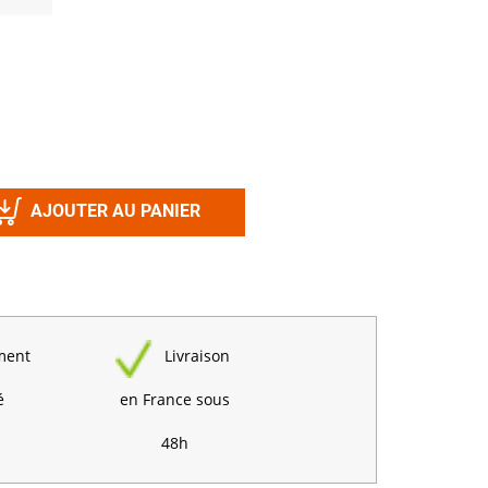
Désinfectant
Produits Printalys
nes
Trempage salle
Sanitaire élevage
Traitement de l'eau
Equarrissage
AJOUTER AU PANIER
Aliment élevage
ment
Livraison
Détergent
Désinfectant
é
en France sous
48h