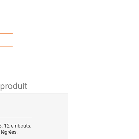
S
 produit
5. 12 embouts.
ntégrées.