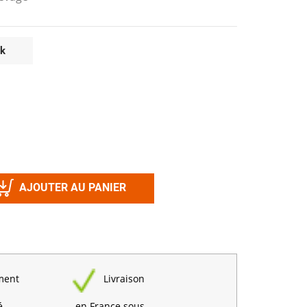
Désinfectant
Produits Printalys
nes
ck
Trempage salle
Sanitaire élevage
Traitement de l'eau
Equarrissage
Aliment élevage
AJOUTER AU PANIER
Détergent
Désinfectant
ment
Livraison
é
en France sous