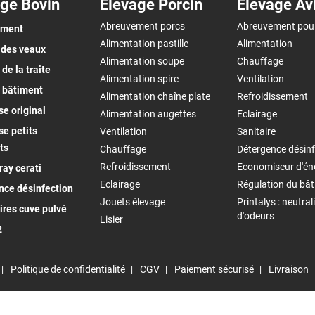
ge Bovin
Elevage Porcin
Elevage Av
Abreuvement porcs
Abreuvement pou
ement
Alimentation pastille
Alimentation
 des veaux
Alimentation soupe
Chauffage
de la traite
Alimentation spire
Ventilation
 bâtiment
Alimentation chaîne plate
Refroidissement
e original
Alimentation augettes
Eclairage
e petits
Ventilation
Sanitaire
ts
Chauffage
Détergence désinf
Refroidissement
Economiseur d'én
ay cerati
Eclairage
Régulation du bâ
nce désinfection
Jouets élevage
Printalys : neutral
ires cuve pulvé
d'odeurs
Lisier
2
Politique de confidentialité
CGV
Paiement sécurisé
Livraison