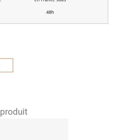
48h
S
 produit