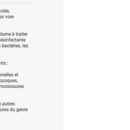
cide,
ar voie
lume à traiter
désinfectante
 bactéries, les
nts :
nelles et
rocoques,
 moisissures
t autres
sures du genre