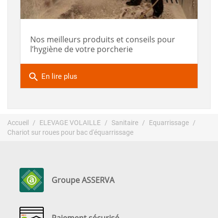
Nos meilleurs produits et conseils pour
l’hygiène de votre porcherie
search
En lire plus
Accueil
ELEVAGE VOLAILLE
Sanitaire
Equarrissage
Chariot sur roues pour bac d'équarrissage
Groupe ASSERVA
Paiement sécurisé