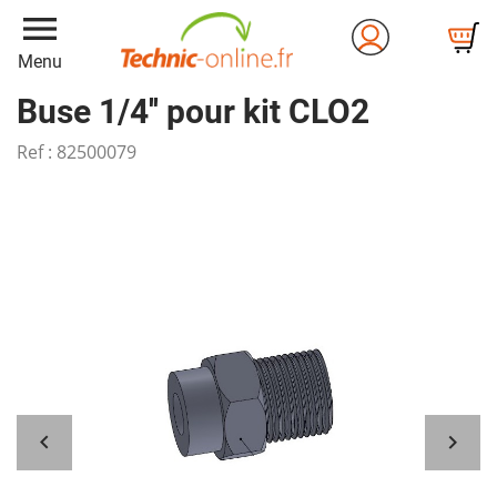
menu
Menu
Buse 1/4'' pour kit CLO2
Ref :
82500079

