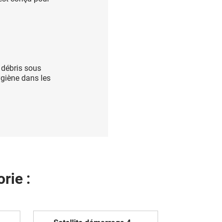
s
débris sous
ygiène dans les
rie :