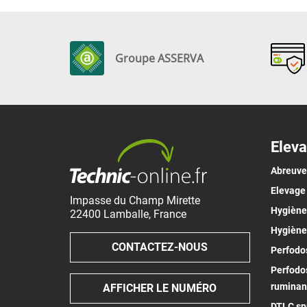
Groupe ASSERVA
Eleva
Abreuv
Elevage
Impasse du Champ Mirette
Hygiène 
22400
Lamballe
,
France
Hygiène
CONTACTEZ-NOUS
Perfodos
Perfodos
ruminan
AFFICHER LE NUMÉRO
DTLC spr