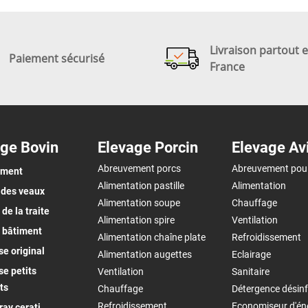
Livraison partout 
Paiement sécurisé
France
ge Bovin
Elevage Porcin
Elevage Av
Abreuvement porcs
Abreuvement pou
ement
Alimentation pastille
Alimentation
 des veaux
Alimentation soupe
Chauffage
de la traite
Alimentation spire
Ventilation
 bâtiment
Alimentation chaîne plate
Refroidissement
e original
Alimentation augettes
Eclairage
e petits
Ventilation
Sanitaire
ts
Chauffage
Détergence désinf
Refroidissement
Economiseur d'én
ay cerati