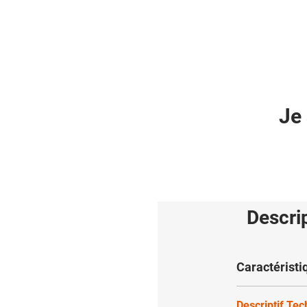
Je 
Descri
Caractéristi
Descriptif Te