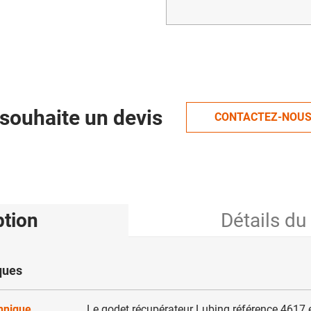
souhaite un devis
CONTACTEZ-NOU
ption
Détails du
ques
chnique
Le godet récupérateur Lubing référence 4617