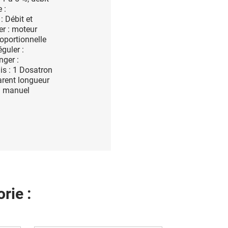
 :
: Débit et
er : moteur
roportionnelle
guler :
nger :
s : 1 Dosatron
arent longueur
 1 manuel
rie :