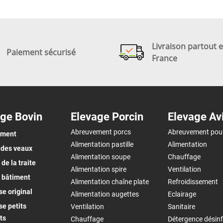
Livraison partout 
Paiement sécurisé
France
ge Bovin
Elevage Porcin
Elevage Av
Abreuvement porcs
Abreuvement pou
ement
Alimentation pastille
Alimentation
 des veaux
Alimentation soupe
Chauffage
de la traite
Alimentation spire
Ventilation
 bâtiment
Alimentation chaîne plate
Refroidissement
e original
Alimentation augettes
Eclairage
e petits
Ventilation
Sanitaire
ts
Chauffage
Détergence désinf