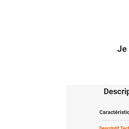
Je 
Descri
Caractéristi
Descriptif Te