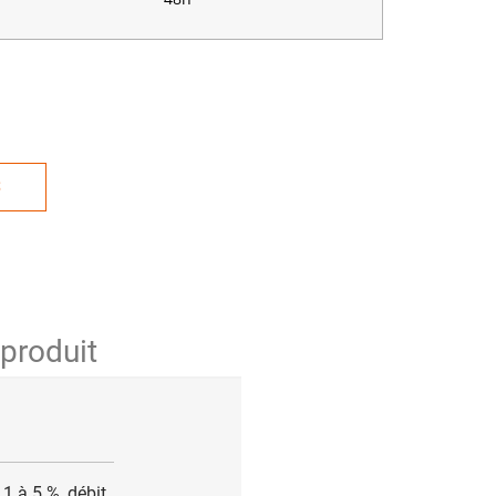
S
 produit
 à 5 %, débit