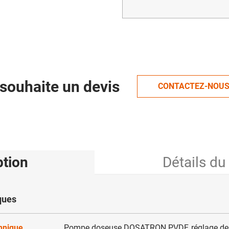
souhaite un devis
CONTACTEZ-NOU
ption
Détails du
ques
chnique
Pompe doseuse DOSATRON PVDF, réglage de 1