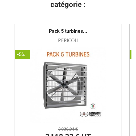
catégorie :
Pack 5 turbines...
PERICOLI
-5%
-
3 938,94 €