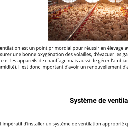
es
Compresseurs
Ventilateur cheminée
t coudes
Electrodistributeurs et électrovan
escent
Ventilation céréale
es
rds
Vérins et accessoires
Ouverture fenêtre
 de distribution
 anti-retour
Raccords et accessoires
isation diamètre 50
isation diamètre 63
Cooling plastique
x
entilation est un point primordial pour réussir en élevage avi
 membrane carrée
Brumisation
surer une bonne oxygénation des volailles, d’évacuer les ga
ge
ère et les appareils de chauffage mais aussi de gérer l’ambi
ne à soupe
Cooling inox
midité). Il est donc important d’avoir un renouvellement d’a
Panneaux cooling
Système de ventila
st impératif d’installer un système de ventilation approprié q