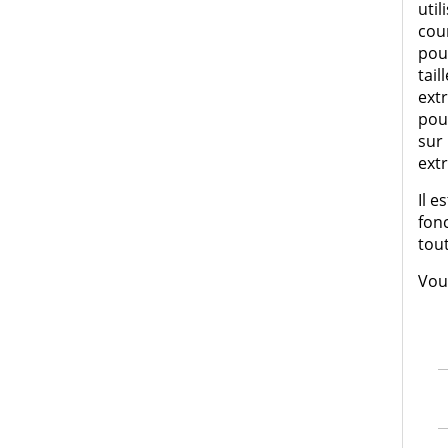
util
cou
poul
tail
extr
pour
sur
extr
Il e
fonc
tout
Vou