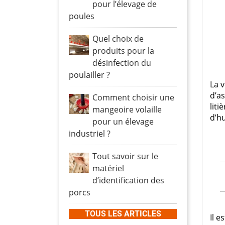
Promo
Relevage
Turbine extraction
Boîtards
Protection moteurs
Vann
pour l’élevage de
poules
Turbine brassage
Vis sans fin
Tés e
Fluor
Protection moteur
Pomp
Racco
Quel choix de
Brumisation
Cable RO2V
LED
Vannes
Clapet
produits pour la
Cooling plastique
Cable VVF
Canal
désinfection du
Cooling inox
Câbles spécifiques
poulailler ?
Canal
Local technique
Panneaux cooling
Tuyau
La v
Vanne
d’as
Comment choisir une
Zone production
Serra
liti
Machi
mangeoire volaille
d’hu
pour un élevage
Fixation
industriel ?
Passage de câble
Connexion
Tout savoir sur le
Appareillage
matériel
d’identification des
porcs
TOUS LES ARTICLES
Il e