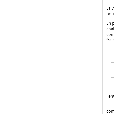
La v
poul
En 
chal
comm
frai
Il 
l'e
Il e
comp