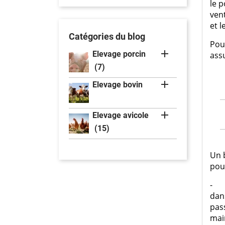
le p
ven
et l
Catégories du blog
Pou

Elevage porcin
assu
(7)

Elevage bovin

Elevage avicole
(15)
Un 
pou
-
dans
pass
main