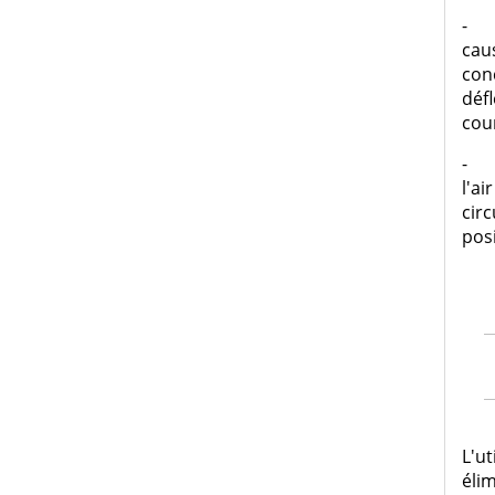
-
cau
conç
défl
cour
-
l'a
circ
posi
L'ut
élim