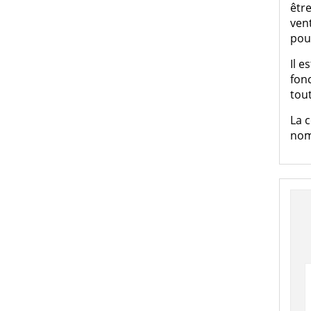
être
vent
pou
Il e
fonc
tout
La c
nomb