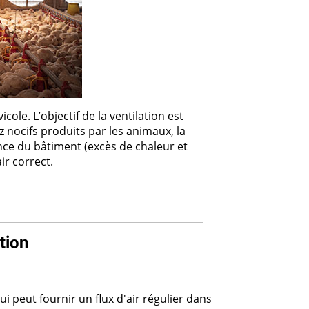
Désinfectant
Produits Printalys
nes
Trempage salle
Sanitaire élevage
Traitement de l'eau
cole. L’objectif de la ventilation est
Equarrissage
z nocifs produits par les animaux, la
ance du bâtiment (excès de chaleur et
Aliment élevage
ir correct.
Détergent
tion
Désinfectant
ui peut fournir un flux d'air régulier dans