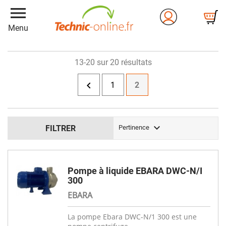
menu
Menu
13-20 sur 20 résultats

1
2

FILTRER
Pertinence
Pompe à liquide EBARA DWC-N/I
300
EBARA
La pompe Ebara DWC-N/1 300 est une