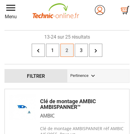
menu
Menu
13-24 sur 25 résultats


1
2
3

FILTRER
Pertinence
Clé de montage AMBIC
AMBISPANNER™
AMBIC
Clé de montage AMBISPANNER réf AMBIC