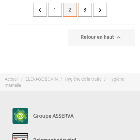


1
2
3

Retour en haut
Accueil
ELEVAGE BOVIN
Hygiène de la traite
Hygiène
mamelle
Groupe ASSERVA