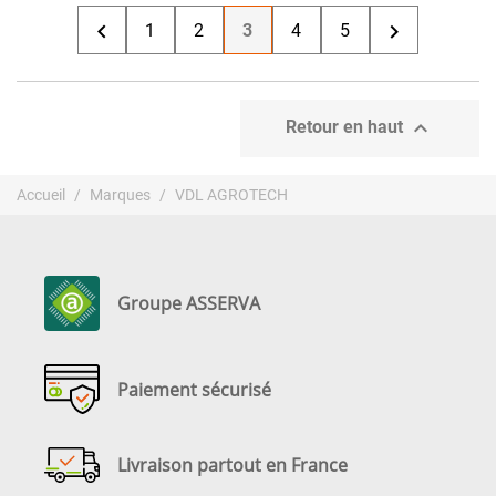


1
2
3
4
5

Retour en haut
Accueil
Marques
VDL AGROTECH
Groupe ASSERVA
Paiement sécurisé
Livraison partout en France