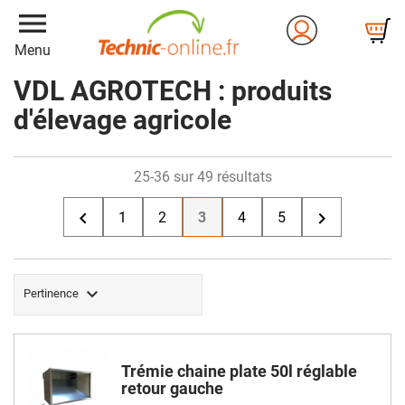
menu
Menu
VDL AGROTECH : produits
d'élevage agricole
25-36 sur 49 résultats


1
2
3
4
5

Pertinence
Trémie chaine plate 50l réglable
retour gauche