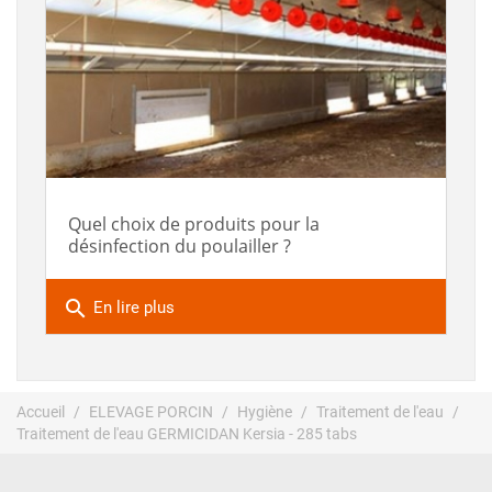
Quel choix de produits pour la
désinfection du poulailler ?
search
En lire plus
Accueil
ELEVAGE PORCIN
Hygiène
Traitement de l'eau
Traitement de l'eau GERMICIDAN Kersia - 285 tabs