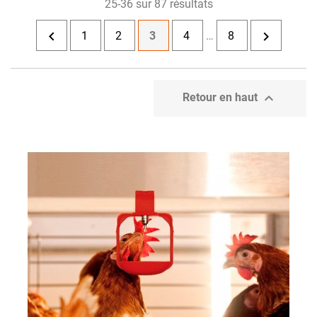
25-36 sur 87 résultats


1
2
3
4
…
8

Retour en haut