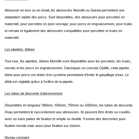
Abreuvoir en inox ou en émail, les abreuvoirs Monoflo ou Suevia permettent une
adaptation rapide des porcs. Sont disponibles, des abreuvoirs pour porcelets en
maternité, pour porcelets en post-sevrage, pour porcs en engraissement, pour truies
et verrats et également des abreuvoirs compatibles pour porcelets et truies en
maternité.
Les pipettes, tétines
Tout inox, les pipettes, tétines Monoflo sont disponibles pour les porcelets, les truies,
verrats et les porcs en engraissement. Classiques ou concept Optiflo, cette pipette,
tétine pour porcs est dotée d’un système permettant d’éviter le gaspillage d’eau. Le
débit est réglable grâce à l'orifice de la pipette.
Les tubes de descente d’abreuvement
Disponibles en longueur 380mm, 500mm, 750mm ou 1000mm, les tubes de descente
d’eau permettent le raccordement aux abreuvoirs. Ils peuvent être droits ou coudés,
avec ou sans pattes de fixation et simple ou double. Il existe des descentes pour
fixation murale mais aussi pour fixation sur cloison.
Niveau constant